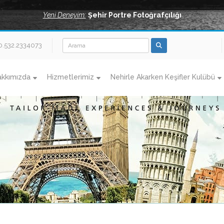
Yeni Deneyim:
Şehir Portre Fotoğrafçılığı
0.532.2334073
akkımızda
Hizmetlerimiz
Nehirle Akarken Keşifler Kulübü