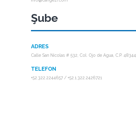
info@cangezi.com
Şube
ADRES
Calle San Nicolas # 532, Col. Ojo de Agua, C.P. 48344
TELEFON
+52.322.2244657
/
+52.1.322.2426721