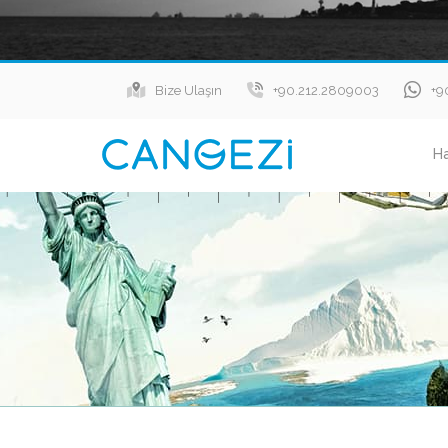
Bize Ulaşın
+90.212.2809003
+9
H