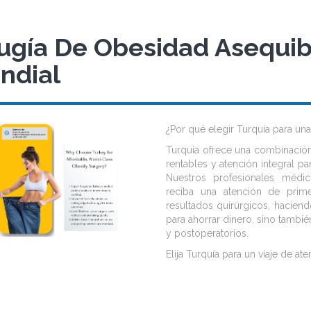
rugía De Obesidad Asequib
ndial
¿Por qué elegir Turquía para un
Turquía ofrece una combinación
rentables y atención integral pa
Nuestros profesionales médic
reciba una atención de prime
resultados quirúrgicos, hacien
para ahorrar dinero, sino tambié
y postoperatorios.
Elija Turquía para un viaje de at