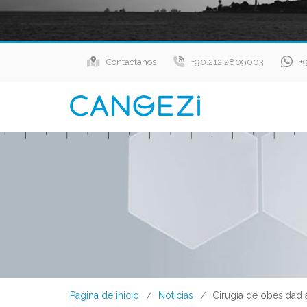
Contactanos
+90.212.2809003
+
Pagina de inicio
Noticias
Cirugía de obesidad 
/
/