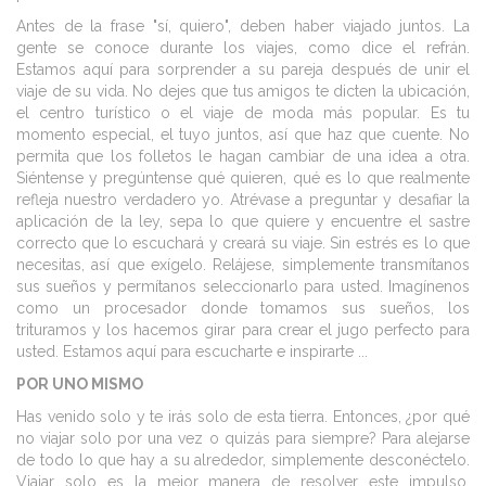
Antes de la frase "sí, quiero", deben haber viajado juntos. La
gente se conoce durante los viajes, como dice el refrán.
Estamos aquí para sorprender a su pareja después de unir el
viaje de su vida. No dejes que tus amigos te dicten la ubicación,
el centro turístico o el viaje de moda más popular. Es tu
momento especial, el tuyo juntos, así que haz que cuente. No
permita que los folletos le hagan cambiar de una idea a otra.
Siéntense y pregúntense qué quieren, qué es lo que realmente
refleja nuestro verdadero yo. Atrévase a preguntar y desafiar la
aplicación de la ley, sepa lo que quiere y encuentre el sastre
correcto que lo escuchará y creará su viaje. Sin estrés es lo que
necesitas, así que exígelo. Relájese, simplemente transmítanos
sus sueños y permítanos seleccionarlo para usted. Imagínenos
como un procesador donde tomamos sus sueños, los
trituramos y los hacemos girar para crear el jugo perfecto para
usted. Estamos aquí para escucharte e inspirarte ...
POR UNO MISMO
Has venido solo y te irás solo de esta tierra. Entonces, ¿por qué
no viajar solo por una vez o quizás para siempre? Para alejarse
de todo lo que hay a su alrededor, simplemente desconéctelo.
Viajar solo es la mejor manera de resolver este impulso.