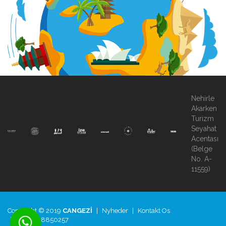
Nehirle
Akarken
Turizm
Seyahat
Acentası
(Belge
No. A-
11559)
Copyright © 2019
CANGEZİ
|
Nyheder
|
Kontakt Os
|
+90.850.8850257