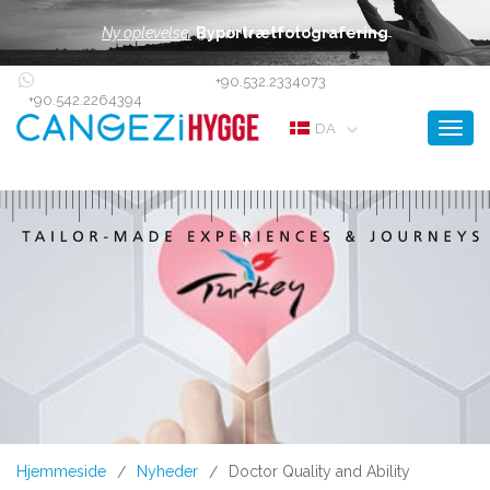
Ny oplevelse:
Byportrætfotografering
+90.532.2334073
+90.542.2264394
Toggl
DA
Hjemmeside
Nyheder
Doctor Quality and Ability
/
/