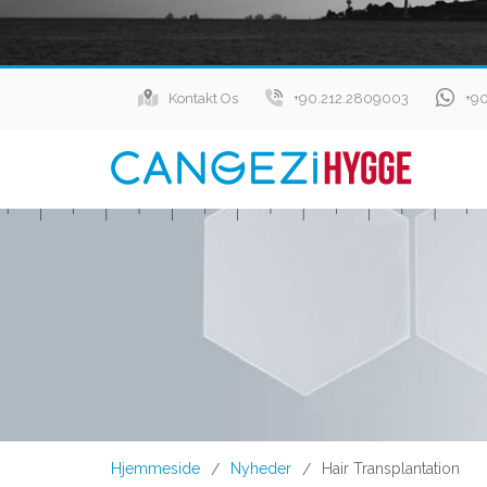
Kontakt Os
+90.212.2809003
+9
Hjemmeside
Nyheder
Hair Transplantation
/
/