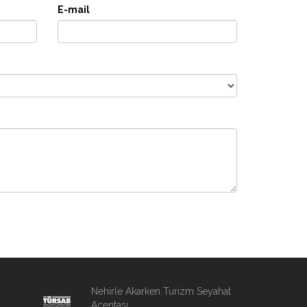
E-mail
Nehirle Akarken Turizm Seyahat
Acentası