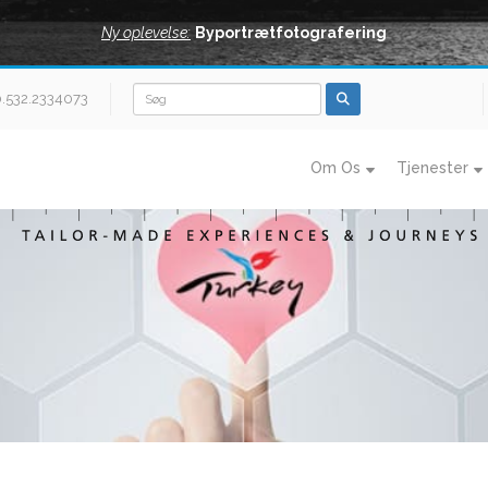
Ny oplevelse:
Byportrætfotografering
0.532.2334073
Om Os
Tjenester