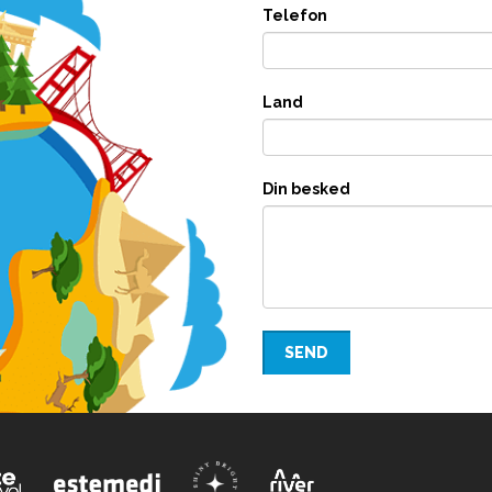
Telefon
Land
Din besked
SEND