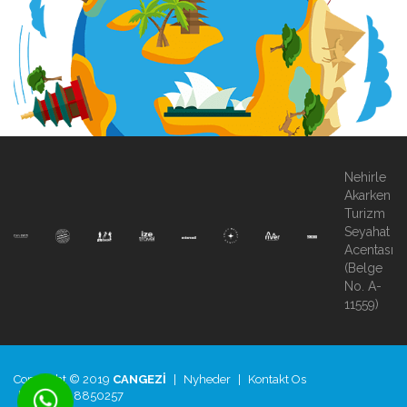
Nehirle
Akarken
Turizm
Seyahat
Acentası
(Belge
No. A-
11559)
Copyright © 2019
CANGEZİ
|
Nyheder
|
Kontakt Os
|
+90.850.8850257