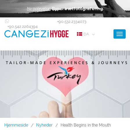
Ny oplevelse:
Byportrætfotografering
+90.532.2334073
+90.542.2264394
Toggl
DA
Hjemmeside
Nyheder
Health Begins in the Mouth
/
/