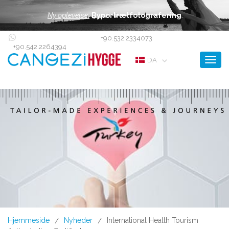
Ny oplevelse:
Byportrætfotografering
+90.532.2334073
+90.542.2264394
Toggl
DA
Hjemmeside
Nyheder
International Health Tourism
/
/