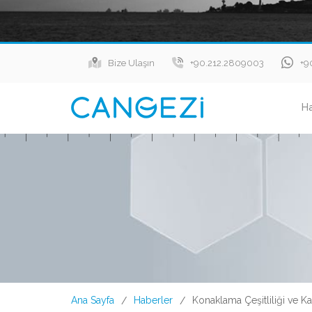
Bize Ulaşın
+90.212.2809003
+9
H
Ana Sayfa
Haberler
Konaklama Çeşitliliği ve Kal
/
/