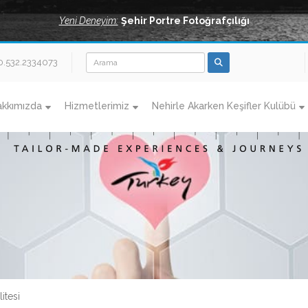
Yeni Deneyim:
Şehir Portre Fotoğrafçılığı
0.532.2334073
akkımızda
Hizmetlerimiz
Nehirle Akarken Keşifler Kulübü
itesi