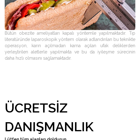
Bütün obezite ameliyatları kapalı yöntemle yapılmaktadır. Tıp
literatüründe laparoskopik yöntem olarak adlandırılan bu teknikte
operasyon, karın açılmadan karna açılan ufak deliklerden
yerleştirilen aletlerle yapılmakta ve bu da iyileşme sürecinin
daha hızlı olmasını sağlamaktadır.
ÜCRETSIZ
DANIŞMANLIK
Lütfen tüm alanları doldurun.