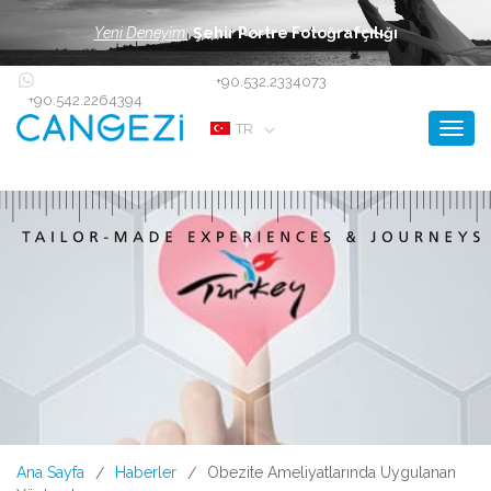
Yeni Deneyim:
Şehir Portre Fotoğrafçılığı
+90.532.2334073
+90.542.2264394
Toggl
TR
Ana Sayfa
Haberler
Obezite Ameliyatlarında Uygulanan
/
/