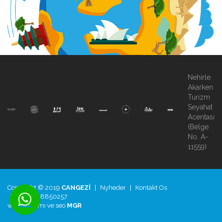
Nehirle
Akarken
Turizm
Seyahat
Acentası
(Belge
No. A-
11559)
Copyright © 2019
CANGEZİ
|
Nyheder
|
Kontakt Os
|
+90.850.8850257
web tasarımı
ve
seo
MGR