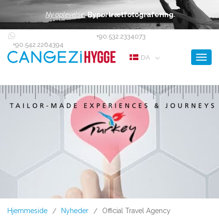
Ny oplevelse:
Byportrætfotografering
+90.532.2334073
+90.542.2264394
Toggl
DA
Hjemmeside
Nyheder
Official Travel Agency
/
/