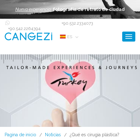
Nueva experiencia:
fotografía de retrato de ciudad
+90.532.2334073
+90.542.2264394
Toggl
ES
Pagina de inicio
Noticias
¿Qué es cirugia plástica?
/
/