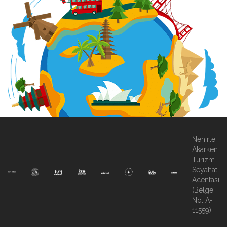
Nehirle
Akarken
Turizm
Seyahat
Acentası
(Belge
No. A-
11559)