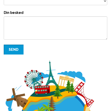
Din besked
SEND