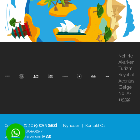
Nehirle
Akarken
Turizm
Seyahat
Acentası
(Belge
No. A-
11559)
Copyright © 2019
CANGEZİ
|
Nyheder
|
Kontakt Os
|
+90.850.8850257
web tasarımı
ve
seo
MGR