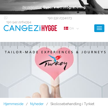
Ny oplevelse:
Byportrætfotografering
+90.532.2334073
+90.542.2264394
Toggl
DA
Hjemmeside
Nyheder
Skoliosebehandling i Tyrkiet
/
/