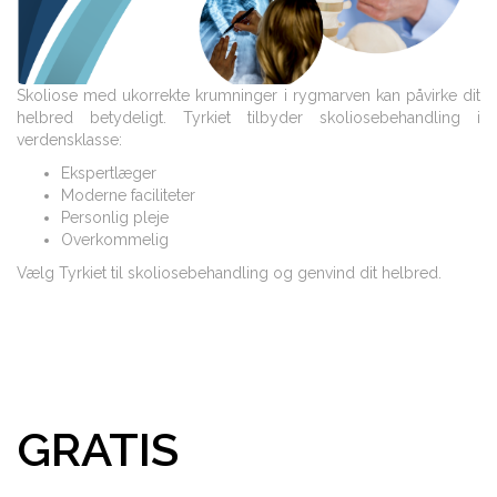
Skoliose med ukorrekte krumninger i rygmarven kan påvirke dit
helbred betydeligt. Tyrkiet tilbyder skoliosebehandling i
verdensklasse:
Ekspertlæger
Moderne faciliteter
Personlig pleje
Overkommelig
Vælg Tyrkiet til skoliosebehandling og genvind dit helbred.
GRATIS