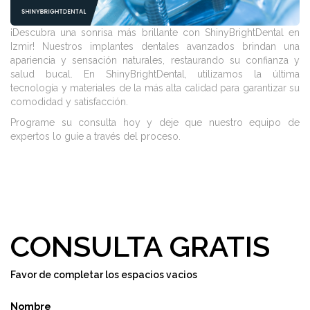
¡Descubra una sonrisa más brillante con ShinyBrightDental en
Izmir! Nuestros implantes dentales avanzados brindan una
apariencia y sensación naturales, restaurando su confianza y
salud bucal. En ShinyBrightDental, utilizamos la última
tecnología y materiales de la más alta calidad para garantizar su
comodidad y satisfacción.
Programe su consulta hoy y deje que nuestro equipo de
expertos lo guíe a través del proceso.
CONSULTA GRATIS
Favor de completar los espacios vacios
Nombre