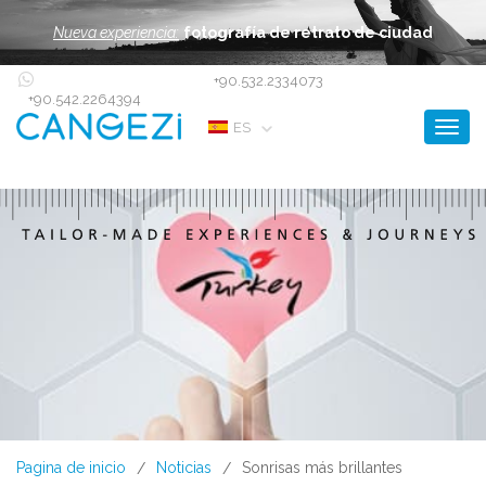
Nueva experiencia:
fotografía de retrato de ciudad
+90.532.2334073
+90.542.2264394
Toggl
ES
Pagina de inicio
Noticias
Sonrisas más brillantes
/
/