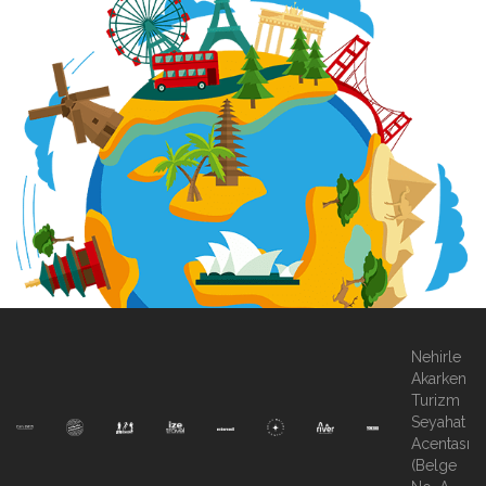
Nehirle
Akarken
Turizm
Seyahat
Acentası
(Belge