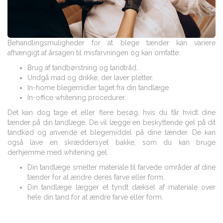
Behandlingsmuligheder for at blege tænder kan variere
afhængigt af årsagen til misfarvningen og kan omfatte:
Brug af tandbørstning og tandtråd.
Undgå mad og drikke, der laver pletter.
In-home blegemidler taget fra din tandlæge.
In-office whitening procedurer.
Det kan dog tage et eller flere besøg, hvis du får hvidt dine
tænder på din tandlæge. De vil lægge en beskyttende gel på dit
tandkød og anvende et blegemiddel på dine tænder. De kan
også lave en skræddersyet bakke, som du kan bruge
derhjemme med whitening gel.
Din tandlæge smelter materiale til farvede områder af dine
tænder for at ændre deres farve eller form.
Din tandlæge lægger et tyndt dæksel af materiale over
hele din tand for at ændre farve eller form.