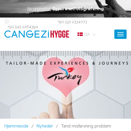
Ny oplevelse:
Byportrætfotografering
+90.532.2334073
+90.542.2264394
Toggl
DA
Hjemmeside
Nyheder
Tand misfarvning problem
/
/