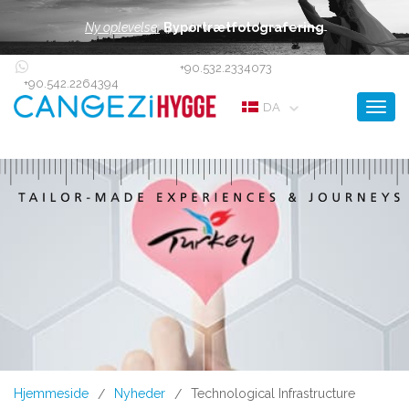
Ny oplevelse:
Byportrætfotografering
+90.532.2334073
+90.542.2264394
Toggl
DA
Hjemmeside
Nyheder
Technological Infrastructure
/
/