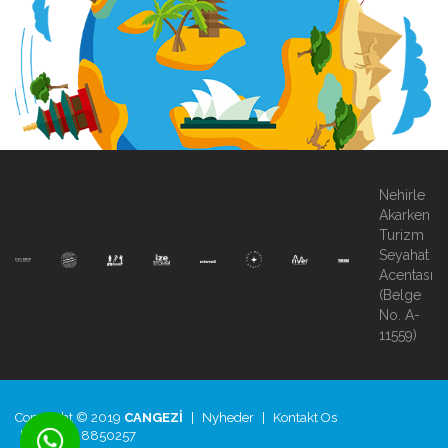
Nehirle
Akarken
Turizm
Seyahat
Acentası
(Belge
No. A-
11559)
Copyright © 2019
CANGEZİ
|
Nyheder
|
Kontakt Os
|
+90.850.8850257