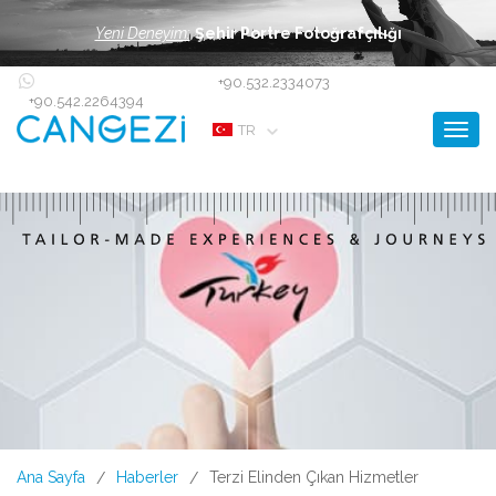
Yeni Deneyim:
Şehir Portre Fotoğrafçılığı
+90.532.2334073
+90.542.2264394
Toggl
TR
Ana Sayfa
Haberler
Terzi Elinden Çıkan Hizmetler
/
/