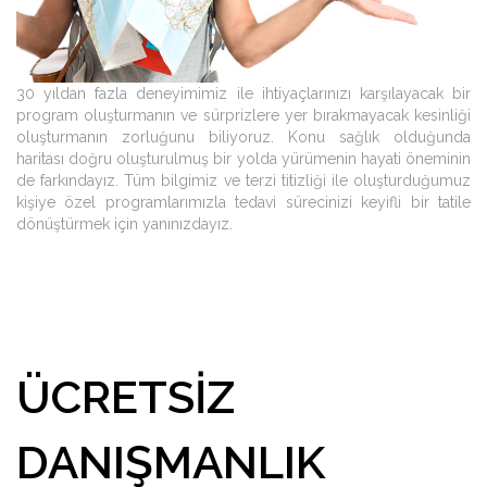
30 yıldan fazla deneyimimiz ile ihtiyaçlarınızı karşılayacak bir
program oluşturmanın ve sürprizlere yer bırakmayacak kesinliği
oluşturmanın zorluğunu biliyoruz. Konu sağlık olduğunda
haritası doğru oluşturulmuş bir yolda yürümenin hayati öneminin
de farkındayız. Tüm bilgimiz ve terzi titizliği ile oluşturduğumuz
kişiye özel programlarımızla tedavi sürecinizi keyifli bir tatile
dönüştürmek için yanınızdayız.
ÜCRETSIZ
DANIŞMANLIK