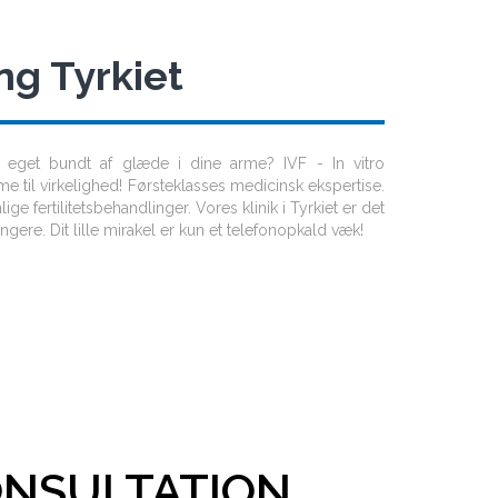
ng Tyrkiet
eget bundt af glæde i dine arme? IVF - In vitro
me til virkelighed! Førsteklasses medicinsk ekspertise.
nlige fertilitetsbehandlinger. Vores klinik i Tyrkiet er det
ængere. Dit lille mirakel er kun et telefonopkald væk!
ONSULTATION