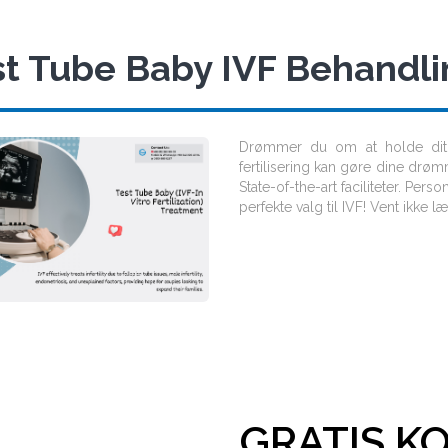
st Tube Baby IVF Behandli
Drømmer du om at holde dit 
fertilisering kan gøre dine drøm
State-of-the-art faciliteter. Perso
perfekte valg til IVF! Vent ikke l
GRATIS K