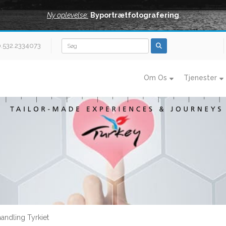
Ny oplevelse:
Byportrætfotografering
0.532.2334073
Om Os
Tjenester
andling Tyrkiet