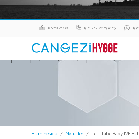
Kontakt Os
+90.212.2809003
+9
Hjemmeside
Nyheder
Test Tube Baby IVF Beh
/
/