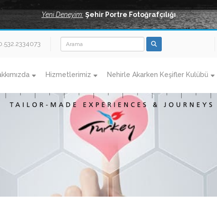
Yeni Deneyim:
Şehir Portre Fotoğrafçılığı
0.532.2334073
akkımızda
Hizmetlerimiz
Nehirle Akarken Keşifler Kulübü