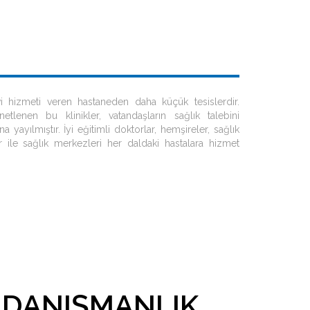
vi hizmeti veren hastaneden daha küçük tesislerdir.
netlenen bu klinikler, vatandaşların sağlık talebini
a yayılmıştır. İyi eğitimli doktorlar, hemşireler, sağlık
r ile sağlık merkezleri her daldaki hastalara hizmet
 DANIŞMANLIK