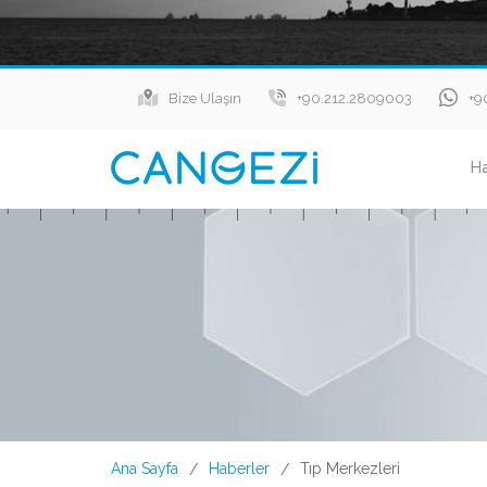
Bize Ulaşın
+90.212.2809003
+9
H
Ana Sayfa
Haberler
Tıp Merkezleri
/
/