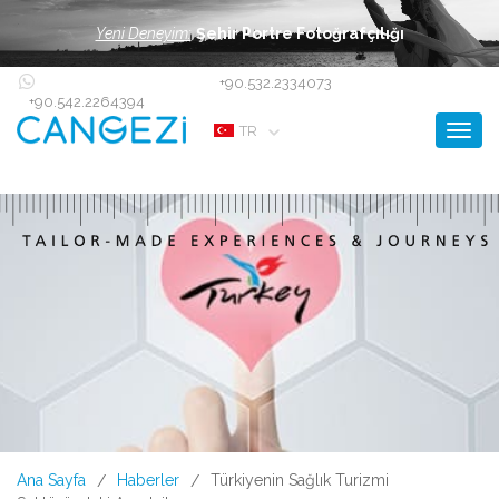
Yeni Deneyim:
Şehir Portre Fotoğrafçılığı
+90.532.2334073
+90.542.2264394
Toggl
TR
Ana Sayfa
Haberler
Türkiyenin Sağlık Turizmi
/
/