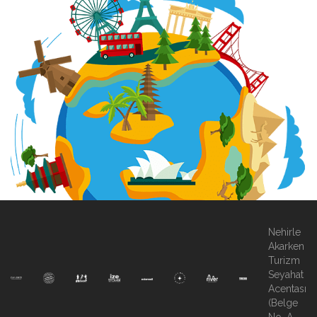
Nehirle
Akarken
Turizm
Seyahat
Acentası
(Belge
No. A-