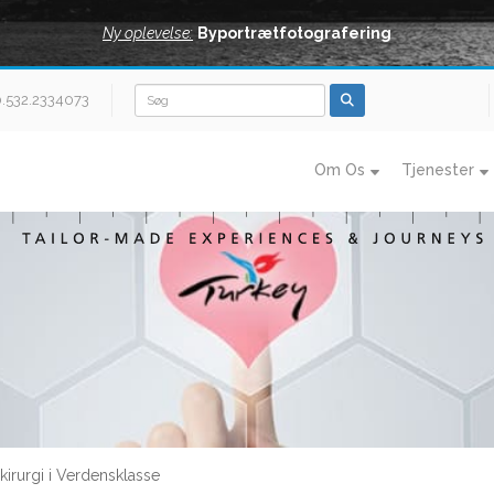
Ny oplevelse:
Byportrætfotografering
0.532.2334073
Om Os
Tjenester
irurgi i Verdensklasse