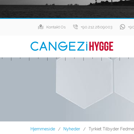
Kontakt Os
+90.212.2809003
+9
Hjemmeside
Nyheder
Tyrkiet Tilbyder Fedmek
/
/