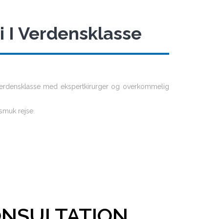
i I Verdensklasse
i verdensklasse med ekspertkirurger og overkommelig
smuk rejse.
ONSULTATION