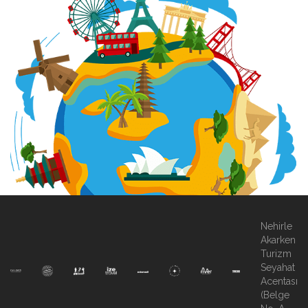
Nehirle
Akarken
Turizm
Seyahat
Acentası
(Belge