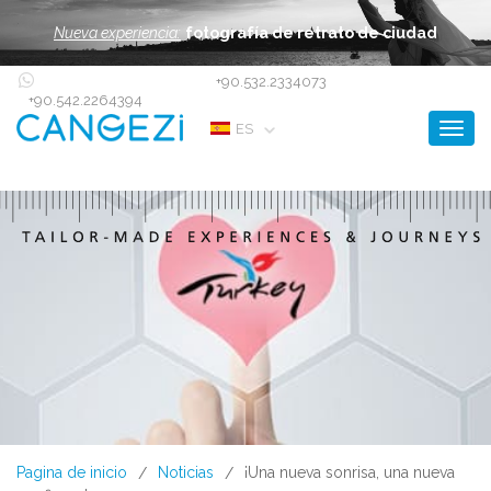
Nueva experiencia:
fotografía de retrato de ciudad
+90.532.2334073
+90.542.2264394
Toggl
ES
Pagina de inicio
Noticias
¡Una nueva sonrisa, una nueva
/
/