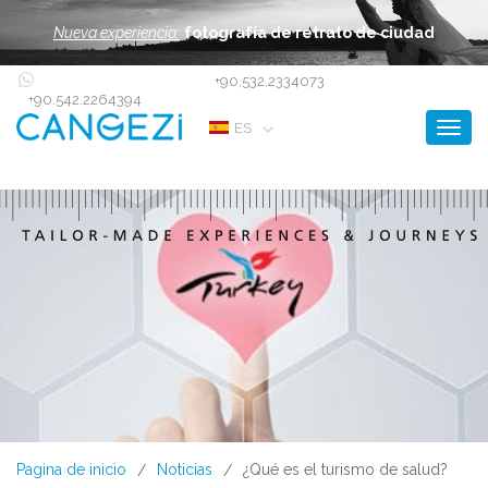
Nueva experiencia:
fotografía de retrato de ciudad
+90.532.2334073
+90.542.2264394
Toggl
ES
Pagina de inicio
Noticias
¿Qué es el turismo de salud?
/
/