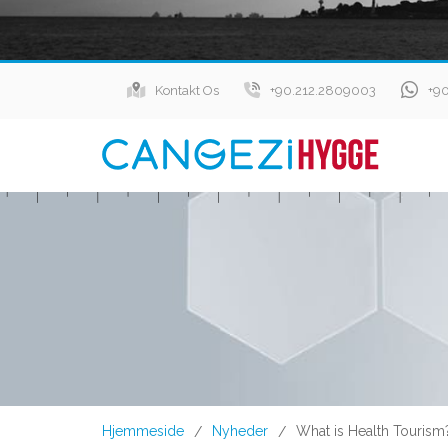
Kontakt Os
+90.212.2809003
+9
Hjemmeside
Nyheder
What is Health Tourism
/
/