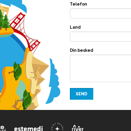
Telefon
Land
Din besked
SEND