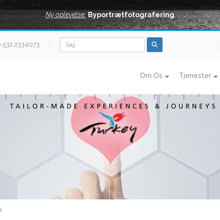
Ny oplevelse:
Byportrætfotografering
0.532.2334073
Om Os
Tjenester
?