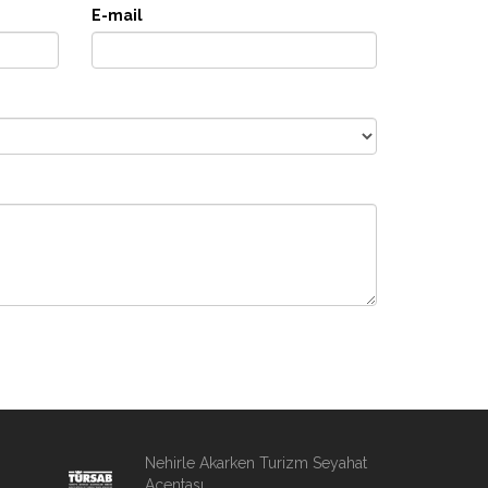
E-mail
Nehirle Akarken Turizm Seyahat
Acentası