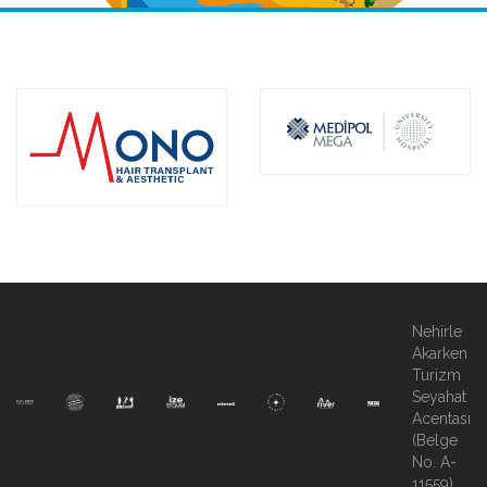
Nehirle
Akarken
Turizm
Seyahat
Acentası
(Belge
No. A-
11559)