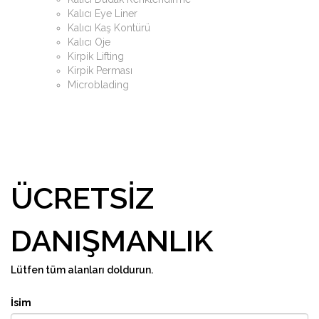
Kalıcı Eye Liner
Kalıcı Kaş Kontürü
Kalıcı Oje
Kirpik Lifting
Kirpik Perması
Microblading
ÜCRETSIZ
DANIŞMANLIK
Lütfen tüm alanları doldurun.
İsim