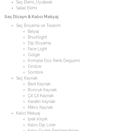
Saç Ekimi_Uyutarak
Sakal Ekimi
Saç Dizayn & Kalıcı Makyaj
Saç Boyama ve Tasarım
Balyaj
Brushlight
Dip Boyama
Face Light
Gölge
Komple Düz Renk Değişimi
Ombre
Sombre
Saç Kaynak
Bant Kaynak
Boncuk Kaynak
Çıt Çıt Kaynak
Keratin Kaynak
Mikro Kaynak
Kalıcı Makyaj
İpek Kirpik
Kalıcı Dip Liner
Kalıcı Dudak Renklendirme