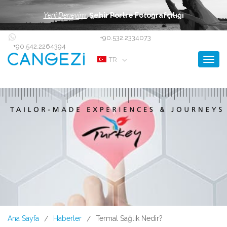
Yeni Deneyim:
Şehir Portre Fotoğrafçılığı
+90.532.2334073
+90.542.2264394
Toggl
TR
Ana Sayfa
Haberler
Termal Sağlık Nedir?
/
/