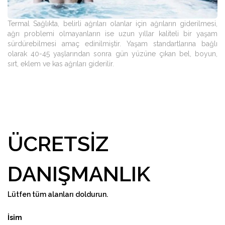
Termal Sağlıkta, belirli ağrıları olanlar için ağrıların giderilmesi,
ağrı problemi olmayanların ise uzun yıllar kaliteli bir yaşam
sürdürebilmesi amaç edinilmiştir. Yaşam standartlarına bağlı
olarak 40-45 yaşlarından sonra gün yüzüne çıkan bel, boyun,
sırt, eklem ve kas ağrıları giderilir.
ÜCRETSIZ
DANIŞMANLIK
Lütfen tüm alanları doldurun.
İsim