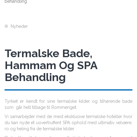
behandling
Nyheder
Termalske Bade,
Hammam Og SPA
Behandling
Tyrkiet er kendt for sine termalske kilder og tilhørende bade
som går helt tilbage til Rommeriget.
Vi samarbejder med de mest eksklusive termalske hoteller hvor
du kan nyde et uovertruffent SPA ophold med ultimativ velvære,
ro og heling fra de termalske kilder.