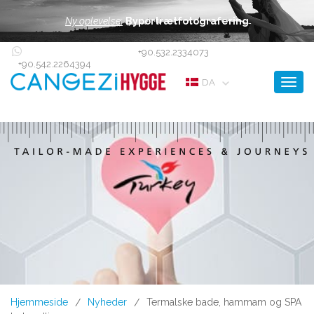
Ny oplevelse:
Byportrætfotografering
+90.532.2334073
+90.542.2264394
Toggl
DA
Hjemmeside
Nyheder
Termalske bade, hammam og SPA
/
/