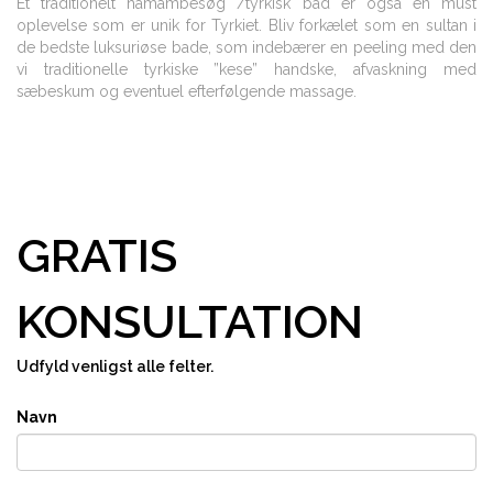
Et traditionelt hamambesøg /tyrkisk bad er også en must
oplevelse som er unik for Tyrkiet. Bliv forkælet som en sultan i
de bedste luksuriøse bade, som indebærer en peeling med den
vi traditionelle tyrkiske ”kese” handske, afvaskning med
sæbeskum og eventuel efterfølgende massage.
GRATIS
KONSULTATION
Udfyld venligst alle felter.
Navn