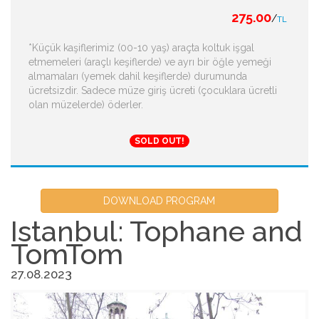
275.00
/
TL
*Küçük kaşiflerimiz (00-10 yaş) araçta koltuk işgal
etmemeleri (araçlı keşiflerde) ve ayrı bir öğle yemeği
almamaları (yemek dahil keşiflerde) durumunda
ücretsizdir. Sadece müze giriş ücreti (çocuklara ücretli
olan müzelerde) öderler.
SOLD OUT!
DOWNLOAD PROGRAM
Istanbul: Tophane and
TomTom
27.08.2023