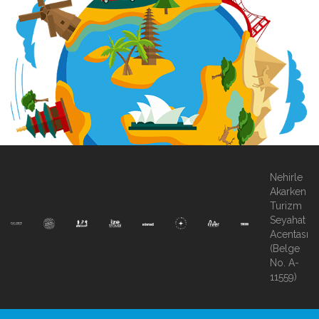
Nehirle
Akarken
Turizm
Seyahat
Acentası
(Belge
No. A-
11559)